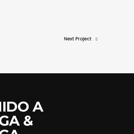
Next Project
IDO A
GA &