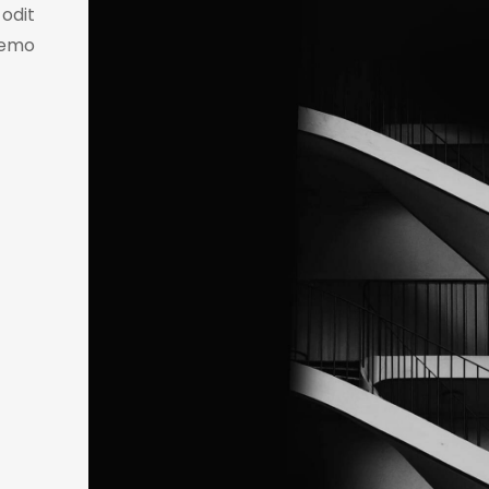
odit
 Nemo