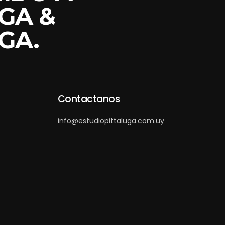
GA &
GA.
Contactanos
info@estudiopittaluga.com.uy