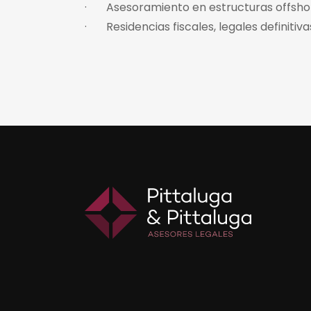
· Asesoramiento en estructuras offsho
· Residencias fiscales, legales definitiva