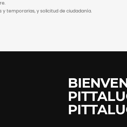
re.
s y temporarias, y solicitud de ciudadanía.
BIENVEN
PITTALU
PITTALU